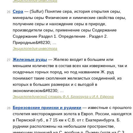
Энциклопедия инвестора
Сера
— (Sulfur) Понятие сера, история открытия серы,
26
минералы серы Физические и химические свойства серы,
получение серы и нахождение серы в природе,
производители серы, применение серы Содержание
Содержание Раздел 1. Определение . Раздел 2.
Природные&#8230; …
Энциклопедия инвестора
Железные руды
— Железо входит в большем или
27
меньшем количестве в состав всех как изверженных, так и
осадочных горных пород, но под названием Ж. руд
понимают такие скопления железистых соединений, из
которых в больших размерах и с выгодой в
экономическом&#8230; …
Энциклопедический словарь Ф.А. Брокгауза и И.А. Ефрона
Березовские прииски и рудники
— известные с прошлого
28
столетия месторождения золота в Европ. России, находятся
в Пермской губ., в 7 15 км к С.В. от г. Екатеринбурга. Б.
рудники расположены на небольшом пространстве,
имеющем границей на С. вообще р. Пыжму (хотя на С.З.