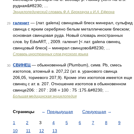
рудная&#8230; …
Энциклопедический словарь Ф.А. Брокгауза и И.А. Ефрона
галенит
— (лат. galena) свинцовый блеск минерал, сульфид
29
свинца с ярким серебряно белым металлическим блеском;
основная свинцовая руда. Новый словарь иностранных
слов. by EdwART, , 2009. галенит [< лат. galena свинец,
свинцовый блеск] – минерал свинцово&#8230; …
Словарь иностранных слов русского языка
СВИНЕЦ
— обыкновенный (Plumbum), симв. Pb, смесь
30
изотопов, атомный в. 207,22 (ат. в. уранового свинца
206,05, ториевого 207,9). Кроме этих изотопов имеется еще
свинец с ат. в. 207. Отношение изотопов в обыкновенном
свинце206: : 207 : 208 = 100 : 75 :175.&#8230; …
Большая медицинская энциклопедия
Страницы
←
Предыдущая
Следующая
→
1
2
3
4
5
6
7
8
9
10
11
12
13