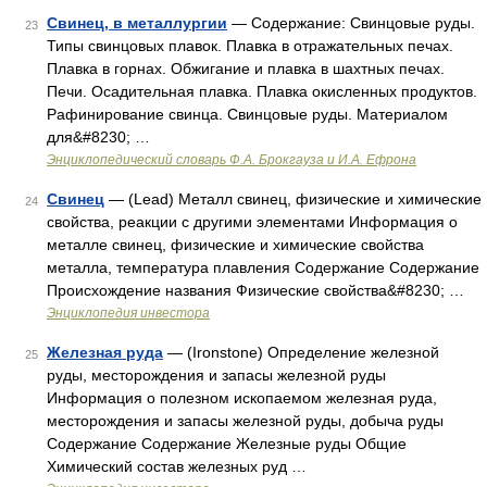
Свинец, в металлургии
— Содержание: Свинцовые руды.
23
Типы свинцовых плавок. Плавка в отражательных печах.
Плавка в горнах. Обжигание и плавка в шахтных печах.
Печи. Осадительная плавка. Плавка окисленных продуктов.
Рафинирование свинца. Свинцовые руды. Материалом
для&#8230; …
Энциклопедический словарь Ф.А. Брокгауза и И.А. Ефрона
Свинец
— (Lead) Металл свинец, физические и химические
24
свойства, реакции с другими элементами Информация о
металле свинец, физические и химические свойства
металла, температура плавления Содержание Содержание
Происхождение названия Физические свойства&#8230; …
Энциклопедия инвестора
Железная руда
— (Ironstone) Определение железной
25
руды, месторождения и запасы железной руды
Информация о полезном ископаемом железная руда,
месторождения и запасы железной руды, добыча руды
Содержание Содержание Железные руды Общие
Химический состав железных руд …